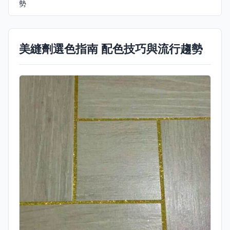
勢
美縫劑選色指南 配色技巧與流行趨勢