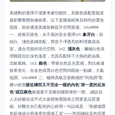
美縫劑的選擇不僅要考慮功能性，其顏色搭配更能直
接影響整體裝修效果。以下是幾個經典且時尚的選色
思路，助你通過美縫裝飾提升空間質感。\n\n###
一、經典百搭色：永不落的安全選擇\n1.
象牙白
：與
純白、淺色瓷磚搭配，營造干凈透亮的料理臺或浴
室，適合亮面的現代空間。\n2.
淺灰色
：彌補白色清
理難題但比深色溫柔，尤其匹配時下大熱的奶油風、
北歐風格。\n3.
銀色
：帶著自然反光質感，對比棱邊
效果突出，在金色或黑白色空間內既統一點綴，大氣
低調。\n\n### 二、極簡高級且裝飾感的“同色調”取
勝\n使用
接近磚而又不完全一樣的內色“深一度的近灰
色”或亞麻色
會讓看不見難切縫隙渾然一體。,鋪設在
人文砂巖自流平式大面積無寬階表之間更是品質濃
縮。好醫生自己配色的心經用一句話就是：“美縫做隱
形延伸或分明過度的靈魂工具”——對同磚紋花色同選