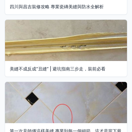
四川與昌吉裝修攻略 專業瓷磚美縫與防水全解析
美縫不成反成“丑縫” | 避坑指南三步走，裝前必看
第一次見師傅這樣美縫 專業到每一個細節，這才是當下最