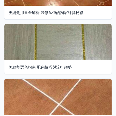
美縫劑用量全解析 裝修師傅的獨家計算秘籍
美縫劑選色指南 配色技巧與流行趨勢