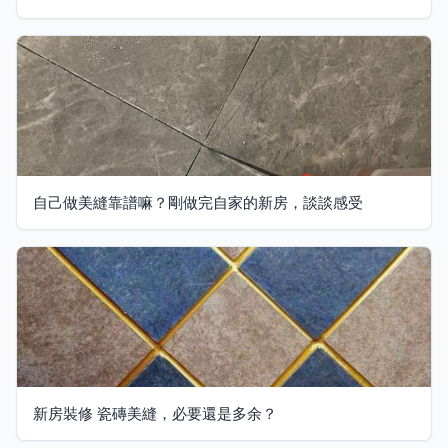
自己做美縫靠譜嘛？剛做完自家的新房，談談感受
新房裝修 瓷磚美縫，必要還是多余？